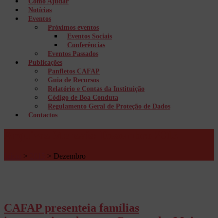
Como Ajudar
Notícias
Eventos
Próximos eventos
Eventos Sociais
Conferências
Eventos Passados
Publicações
Panfletos CAFAP
Guia de Recursos
Relatório e Contas da Instituição
Código de Boa Conduta
Regulamento Geral de Proteção de Dados
Contactos
Arquivos Mensais: Dezembro 2015
Início
>
2015
>
Dezembro
CAFAP presenteia famílias