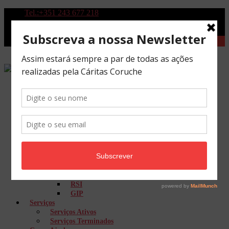
Tel.:+351 243 677 218
Quem Somos
História
Missão
Orgãos Sociais
Mecenas e Parceiros Financiadores
Parceiros
A Nossa Equipa
CAFAP
CATL
ELI
RSI
GIP
Serviços
Serviços Ativos
Serviços Terminados