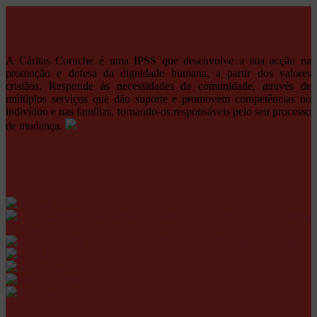
A Nossa Missão
A Cáritas Coruche é uma IPSS que desenvolve a sua acção na
promoção e defesa da dignidade humana, a partir dos valores
cristãos. Responde às necessidades da comunidade, através de
múltiplos serviços que dão suporte e promovem competências no
indivíduo e nas famílias, tornando-os responsáveis pelo seu processo
de mudança.
Projetos
GIP
ELI – Coruche | Salvaterra
de Magos
RSI – Coruche | Samora Correia
CATL
CAFAP
Social +
Roda