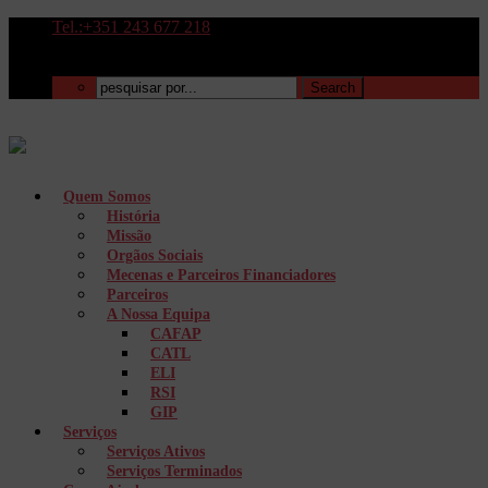
Tel.:+351 243 677 218
Quem Somos
História
Missão
Orgãos Sociais
Mecenas e Parceiros Financiadores
Parceiros
A Nossa Equipa
CAFAP
CATL
ELI
RSI
GIP
Serviços
Serviços Ativos
Serviços Terminados