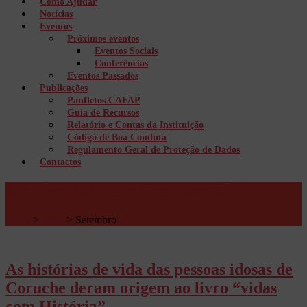
Como Ajudar
Notícias
Eventos
Próximos eventos
Eventos Sociais
Conferências
Eventos Passados
Publicações
Panfletos CAFAP
Guia de Recursos
Relatório e Contas da Instituição
Código de Boa Conduta
Regulamento Geral de Proteção de Dados
Contactos
Arquivos Mensais: Setembro 2018
Início
>
2018
>
Setembro
As histórias de vida das pessoas idosas de
Coruche deram origem ao livro “vidas
com História”