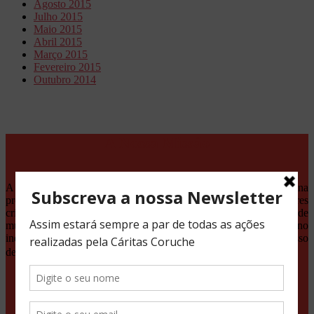
Agosto 2015
Julho 2015
Maio 2015
Abril 2015
Março 2015
Fevereiro 2015
Outubro 2014
A Nossa Missão
A Cáritas Coruche é uma IPSS que desenvolve a sua acção na
promoção e defesa da dignidade humana, a partir dos valores
cristãos. Responde às necessidades da comunidade, através de
múltiplos serviços que dão suporte e promovem competências no
indivíduo e nas famílias, tornando-os responsáveis pelo seu processo
de mudança.
Projetos