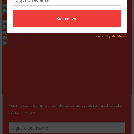
GIP
ELI – Coruche | Salvaterra
de Magos
RSI – Coruche | Samora Correia
CATL
CAFAP
Social +
Roda
Mecenas e Parceiros Financiadores
Subscreva a Newsletter