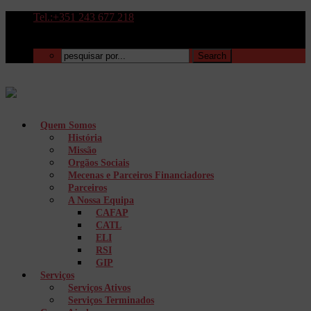
Tel.:+351 243 677 218
Quem Somos
História
Missão
Orgãos Sociais
Mecenas e Parceiros Financiadores
Parceiros
A Nossa Equipa
CAFAP
CATL
ELI
RSI
GIP
Serviços
Serviços Ativos
Serviços Terminados