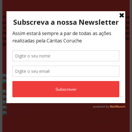
A Cáritas Coruche é uma IPSS que desenvolve a sua acção na
promoção e defesa da dignidade humana, a partir dos valores
cristãos. Responde às necessidades da comunidade, através de
múltiplos serviços que dão suporte e promovem competências no
indivíduo e nas famílias, tornando-os responsáveis pelo seu processo
de mudança.
Projetos
GIP
ELI – Coruche | Salvaterra
de Magos
RSI – Coruche | Samora Correia
CATL
CAFAP
Social +
Roda
Mecenas e Parceiros Financiadores