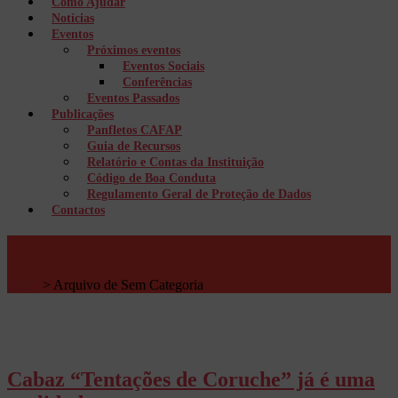
Como Ajudar
Notícias
Eventos
Próximos eventos
Eventos Sociais
Conferências
Eventos Passados
Publicações
Panfletos CAFAP
Guia de Recursos
Relatório e Contas da Instituição
Código de Boa Conduta
Regulamento Geral de Proteção de Dados
Contactos
Arquivos Categorias: Sem Categoria
Início
>
Arquivo de Sem Categoria
Cabaz “Tentações de Coruche” já é uma