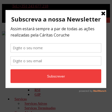
Tel.:+351 243 677 218
Quem Somos
História
Missão
Orgãos Sociais
Mecenas e Parceiros Financiadores
Parceiros
A Nossa Equipa
CAFAP
CATL
ELI
RSI
GIP
Serviços
Serviços Ativos
Serviços Terminados