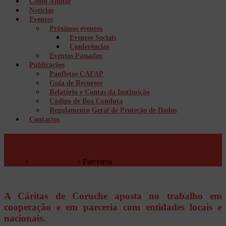
Como Ajudar
Notícias
Eventos
Próximos eventos
Eventos Sociais
Conferências
Eventos Passados
Publicações
Panfletos CAFAP
Guia de Recursos
Relatório e Contas da Instituição
Código de Boa Conduta
Regulamento Geral de Proteção de Dados
Contactos
Parceiros
Início
>
Quem Somos
>
Parceiros
A Cáritas de Coruche aposta no trabalho em
cooperação e em parceria com entidades locais e
nacionais.