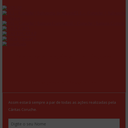
GIP
ELI – Coruche | Salvaterra
de Magos
RSI – Coruche | Samora Correia
CATL
CAFAP
Social +
Roda
Mecenas e Parceiros Financiadores
Subscreva a Newsletter