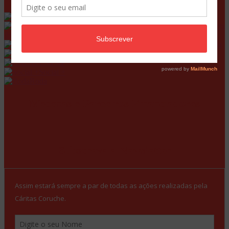
GIP
ELI – Coruche | Salvaterra
de Magos
RSI – Coruche | Samora Correia
CATL
CAFAP
Social +
Roda
Mecenas e Parceiros Financiadores
Subscreva a Newsletter