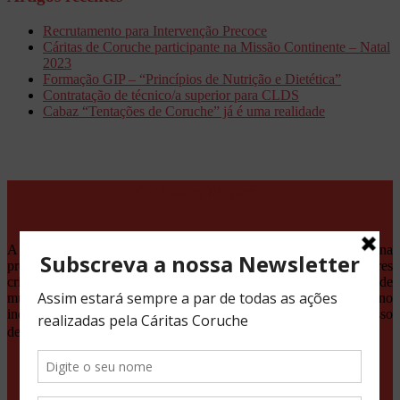
Recrutamento para Intervenção Precoce
Cáritas de Coruche participante na Missão Continente – Natal
2023
Formação GIP – “Princípios de Nutrição e Dietética”
Contratação de técnico/a superior para CLDS
Cabaz “Tentações de Coruche” já é uma realidade
A Nossa Missão
A Cáritas Coruche é uma IPSS que desenvolve a sua acção na
promoção e defesa da dignidade humana, a partir dos valores
cristãos. Responde às necessidades da comunidade, através de
múltiplos serviços que dão suporte e promovem competências no
indivíduo e nas famílias, tornando-os responsáveis pelo seu processo
de mudança.
Projetos