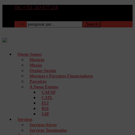
Tel.:+351 243 677 218
Quem Somos
História
Missão
Orgãos Sociais
Mecenas e Parceiros Financiadores
Parceiros
A Nossa Equipa
CAFAP
CATL
ELI
RSI
GIP
Serviços
Serviços Ativos
Serviços Terminados