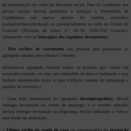
da manutenção do valor do desconto social. Para se candidatar aos
preços sociais deverá preencher e entregar o Formulário de
Candidatura em anexo através do correio eletrónico
(roda@caritascoruche.pt) ou presencialmente na sede da Cáritas de
Coruche (Travessa do forno n.º 16-18, 2100-210 Coruche)
juntamente com as
fotocópias dos seguintes documentos
:
–
Três recibos de vencimento
das pessoas que pertençam ao
agregado familiar (dos últimos 3 meses).
(Entenda-se agregado familiar como: as pessoas que vivam em
economia comum, ou seja, em comunhão de mesa e habitação e que
tenham estabelecido entre si uma vivência comum de entreajuda e
partilha de recursos.)
– Caso haja elemento(s) do agregado
desempregado(s)
, deverá
entregar declaração do centro de emprego, e se receber subsídio
deverá entregar declaração da Segurança Social indicando o valor e
data limite da atribuição.
– Último recibo da renda de casa
ou comprovativo da
prestação