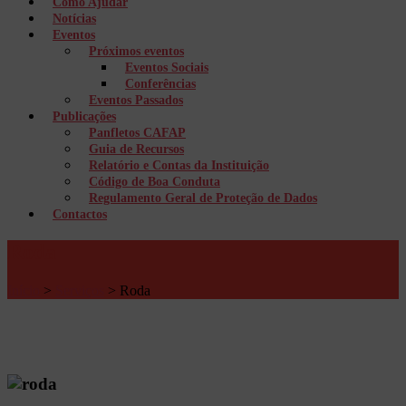
Como Ajudar
Notícias
Eventos
Próximos eventos
Eventos Sociais
Conferências
Eventos Passados
Publicações
Panfletos CAFAP
Guia de Recursos
Relatório e Contas da Instituição
Código de Boa Conduta
Regulamento Geral de Proteção de Dados
Contactos
Roda
Início
>
Serviços
>
Roda